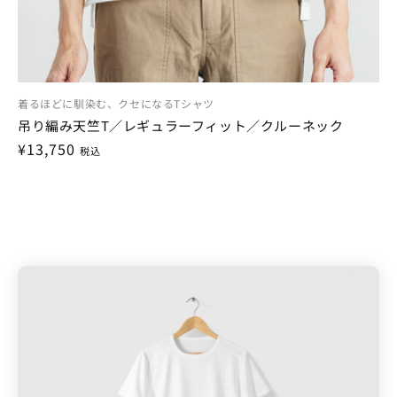
着るほどに馴染む、クセになるTシャツ
吊り編み天竺T／レギュラーフィット／クルーネック
通
¥13,750
税込
常
価
格