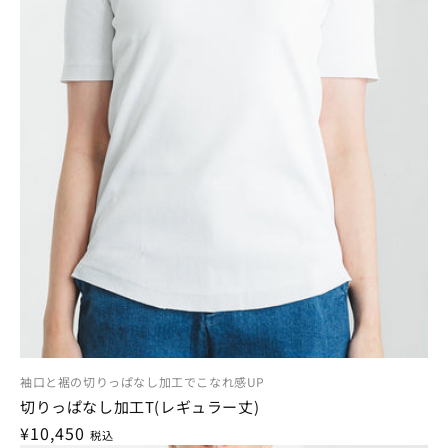
袖口と裾の切りっぱなし加工でこなれ感UP
切りっぱなし加工T(レギュラー丈)
通
¥10,450
税込