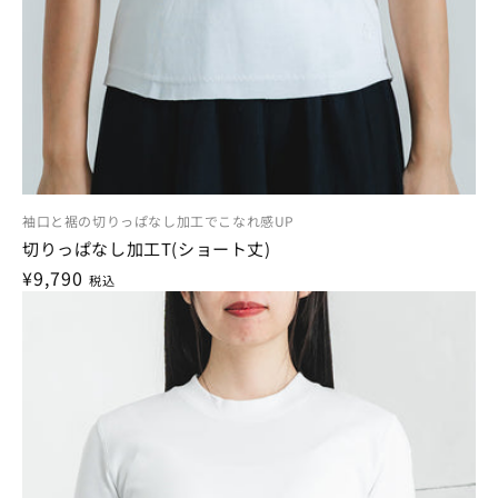
袖口と裾の切りっぱなし加工でこなれ感UP
切りっぱなし加工T(ショート丈)
通
¥9,790
税込
常
価
格