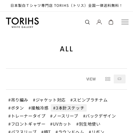
コンテ
日本製白Ｔシャツ専門店 TORIHS（トリス）全国一律送料無料！
ンツに
ロ
進む
カ
グ
ー
イ
ト
ン
ALL
吊り編み
ジャケット対応
スビンプラチナム
ボタン
接触冷感
3本針ステッチ
トレーナータイプ
ノースリーブ
バックデザイン
フロントギャザー
UVカット
別生地使い
パフスリーブ
柄T
ラウンドヘム
リボン